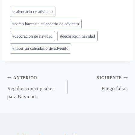
Etiquetas
#
calendario de adviento
de
#
como hacer un calendario de adviento
la
entrada:
#
decoración de navidad
#
decoracion navidad
#
hacer un calendario de adviento
Navegación
ANTERIOR
SIGUIENTE
Regalos con cupcakes
Fuego falso.
de
para Navidad.
entradas