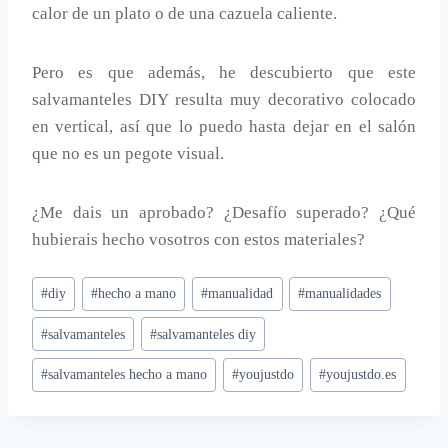
calor de un plato o de una cazuela caliente.
Pero es que además, he descubierto que este
salvamanteles DIY resulta muy decorativo colocado
en vertical, así que lo puedo hasta dejar en el salón
que no es un pegote visual.
¿Me dais un aprobado? ¿Desafío superado? ¿Qué
hubierais hecho vosotros con estos materiales?
Etiquetas
#
diy
#
hecho a mano
#
manualidad
#
manualidades
de
#
salvamanteles
#
salvamanteles diy
la
entrada:
#
salvamanteles hecho a mano
#
youjustdo
#
youjustdo.es