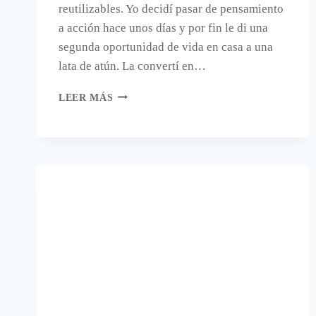
reutilizables. Yo decidí pasar de pensamiento
a acción hace unos días y por fin le di una
segunda oportunidad de vida en casa a una
lata de atún. La convertí en…
CANDELABRO
LEER MÁS
CON
UNA
LATA
DE
ATÚN.