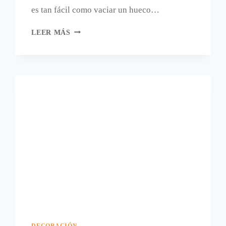
es tan fácil como vaciar un hueco…
CANDELABROS
LEER MÁS
CON
MANZANAS.
DECORACIÓN