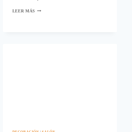
CANDELABROS
LEER MÁS
DECORADOS
CON
PUNTILLA.
DECORACIÓN
|
SALÓN