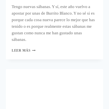
Tengo nuevas sábanas. Y sí, este año vuelvo a
apostar por unas de Burrito Blanco. Y no sé si es
porque cada cosa nueva parece lo mejor que has
tenido o es porque realmente estas sábanas me
gustan como nunca me han gustado unas
sábanas.
MIS
LEER MÁS
NUEVAS
SÁBANAS
BONITAS
PARA
SOÑAR
QUE
VIAJO
POR
UN
MAPA