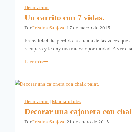
Decoración
Un carrito con 7 vidas.
Por
Cristina Sanjose
17 de marzo de 2015
En realidad, he perdido la cuenta de las veces que es
recupero y le doy una nueva oportunidad. A ver cu
Un
Leer más
carrito
con
7
vidas.
Decoración
|
Manualidades
Decorar una cajonera con chal
Por
Cristina Sanjose
21 de enero de 2015