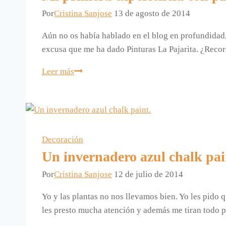
Por
Cristina Sanjose
13 de agosto de 2014
Aún no os había hablado en el blog en profundidad, 
excusa que me ha dado Pinturas La Pajarita. ¿Reco
Mi
Leer más
primera
experiencia
con
pintura
tiza.
Decoración
Un invernadero azul chalk pai
Por
Cristina Sanjose
12 de julio de 2014
Yo y las plantas no nos llevamos bien. Yo les pido 
les presto mucha atención y además me tiran todo p