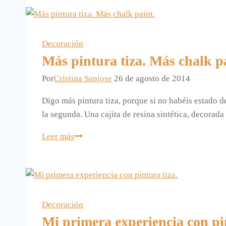
imagen
con
chalk
paint.
Decoración
Más pintura tiza. Más chalk p
Por
Cristina Sanjose
26 de agosto de 2014
Digo más pintura tiza, porque si no habéis estado d
la segunda. Una cajita de resina sintética, decorad
Más
Leer más
pintura
tiza.
Más
chalk
paint.
Decoración
Mi primera experiencia con pin