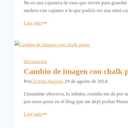
No es una cajonera de esas que sirven para guardar 
madera con cajones o lo que podría ser una mini-c
Decorar
Leer más
una
cajonera
con
chalk
paint.
Decoración
Cambio de imagen con chalk p
Por
Cristina Sanjose
29 de agosto de 2014
Llamadme obsesiva, lo admito, cuando me da por una 
por otros posts en el blog que me dejó probar Pint
Cambio
Leer más
de