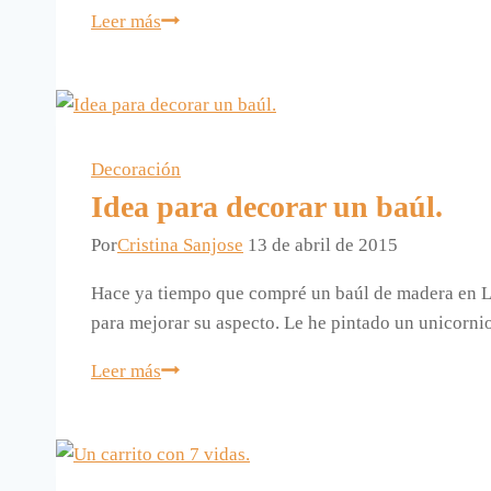
Un
Leer más
osito
para
mensajes.
Decoración
Idea para decorar un baúl.
Por
Cristina Sanjose
13 de abril de 2015
Hace ya tiempo que compré un baúl de madera en Ler
para mejorar su aspecto. Le he pintado un unicornio
Idea
Leer más
para
decorar
un
baúl.