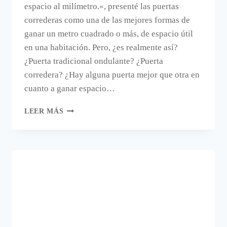
espacio al milímetro.«, presenté las puertas
correderas como una de las mejores formas de
ganar un metro cuadrado o más, de espacio útil
en una habitación. Pero, ¿es realmente así?
¿Puerta tradicional ondulante? ¿Puerta
corredera? ¿Hay alguna puerta mejor que otra en
cuanto a ganar espacio…
¿SE
LEER MÁS
GANA
ESPACIO
REALMENTE
CON
PUERTAS
CORREDERAS?