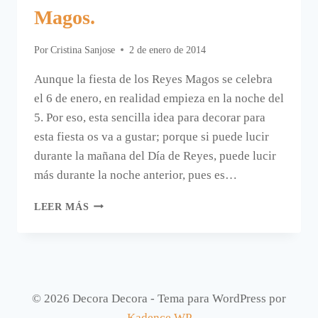
Magos.
Por
Cristina Sanjose
2 de enero de 2014
Aunque la fiesta de los Reyes Magos se celebra
el 6 de enero, en realidad empieza en la noche del
5. Por eso, esta sencilla idea para decorar para
esta fiesta os va a gustar; porque si puede lucir
durante la mañana del Día de Reyes, puede lucir
más durante la noche anterior, pues es…
OTRA
LEER MÁS
IDEA
PARA
DECORAR
EL
DÍA
O
© 2026 Decora Decora - Tema para WordPress por
LA
Kadence WP