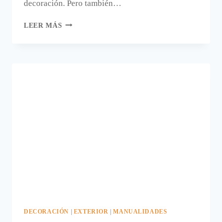
decoración. Pero también…
TERRARIO
LEER MÁS
EN
CRISTAL
PARA
SEGUIR
LA
TENDENCIA
GREENERY
DECORACIÓN
|
EXTERIOR
|
MANUALIDADES