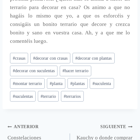
terrario para decorar en casa? Os animo a que no
hagáis lo mismo que yo, a que os esforcéis y
consigáis un bonito terrario que decore y crezca
bonito y sano en vuestra casa. Ah, y a que me lo
comentéis luego.
Etiquetas
#
crasas
#
decorar con crasas
#
decorar con plantas
de
#
decorar con suculentas
#
hacer terrario
la
entrada:
#
montar terrario
#
planta
#
plantas
#
suculenta
#
suculentas
#
terrario
#
terrarios
Navegación
ANTERIOR
SIGUIENTE
Constelaciones
Kauchy o donde comprar