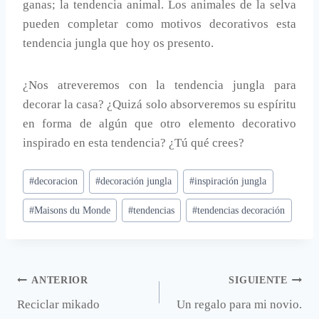
ganas; la tendencia animal. Los animales de la selva
pueden completar como motivos decorativos esta
tendencia jungla que hoy os presento.
¿Nos atreveremos con la tendencia jungla para
decorar la casa? ¿Quizá solo absorveremos su espíritu
en forma de algún que otro elemento decorativo
inspirado en esta tendencia? ¿Tú qué crees?
Etiquetas
#
decoracion
#
decoración jungla
#
inspiración jungla
de
#
Maisons du Monde
#
tendencias
#
tendencias decoración
la
entrada:
Navegación
ANTERIOR
SIGUIENTE
Reciclar mikado
Un regalo para mi novio.
de