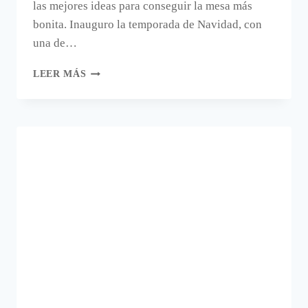
las mejores ideas para conseguir la mesa más
bonita. Inauguro la temporada de Navidad, con
una de…
EN
LEER MÁS
NAVIDAD,
UNA
MESA
BONITA
CON
VILLEROY
AND
BOCH.