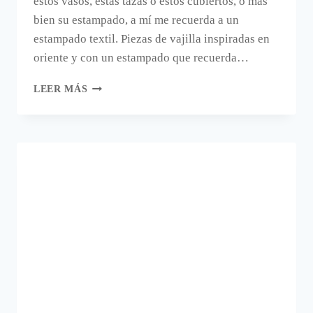
estos vasos, estas tazas o estos cubiertos, o más
bien su estampado, a mí me recuerda a un
estampado textil. Piezas de vajilla inspiradas en
oriente y con un estampado que recuerda…
VAJILLA
LEER MÁS
DE
INSPIRACIÓN
ORIENTAL
Y
ASPECTO
TEXTIL.