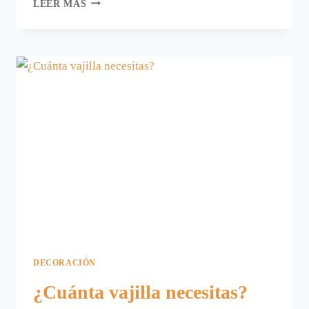
MI
LEER MÁS
NUEVA
VAJILLA
LA
HE
PEDIDO
EN
CHICPLACE.COM.
DECORACIÓN
¿Cuánta vajilla necesitas?