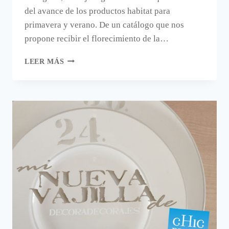
del avance de los productos habitat para
primavera y verano. De un catálogo que nos
propone recibir el florecimiento de la…
DE
LEER MÁS
LA
PRIMAVERA-
VERANO
DE
HABITAT,
ME
GUSTA
LA
VAJILLA
KEIU.