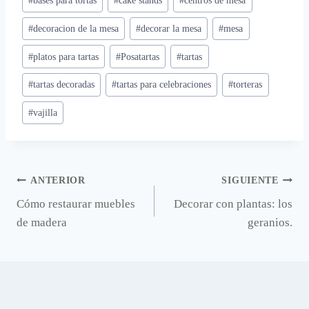
#
bases para tortas
#
cake stands
#
centros de mesa
de
#
decoracion de la mesa
#
decorar la mesa
#
mesa
la
entrada:
#
platos para tartas
#
Posatartas
#
tartas
#
tartas decoradas
#
tartas para celebraciones
#
torteras
#
vajilla
Navegación
ANTERIOR
SIGUIENTE
Cómo restaurar muebles
Decorar con plantas: los
de
de madera
geranios.
entradas