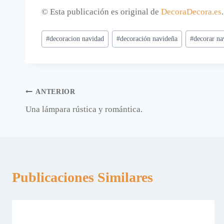
© Esta publicación es original de
DecoraDecora.es
Etiquetas
#
decoracion navidad
#
decoración navideña
#
decorar na
de
la
entrada:
Navegación
ANTERIOR
Una lámpara rústica y romántica.
de
entradas
Publicaciones Similares