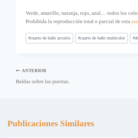
Verde, amarillo, naranja, rojo, azul… todos los col
Prohibida la reproducción total o parcial de esta
pa
Etiquetas
#
cuarto de baño arcoiris
#
cuarto de baño multicolor
#
d
de
la
entrada:
Navegación
ANTERIOR
Baldas sobre las puertas.
de
entradas
Publicaciones Similares