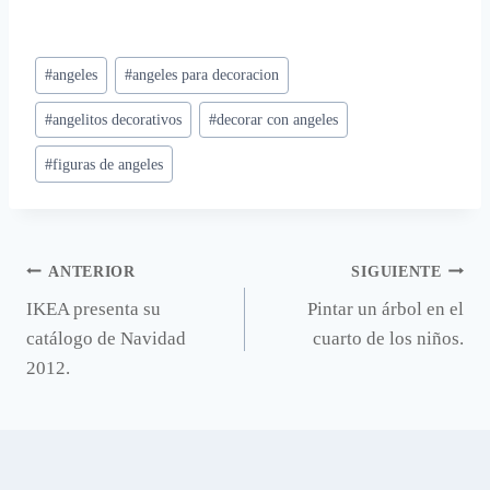
Etiquetas
#
angeles
#
angeles para decoracion
de
#
angelitos decorativos
#
decorar con angeles
la
entrada:
#
figuras de angeles
Navegación
ANTERIOR
SIGUIENTE
IKEA presenta su
Pintar un árbol en el
de
catálogo de Navidad
cuarto de los niños.
entradas
2012.