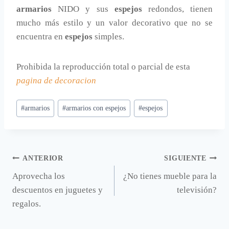
armarios
NIDO y sus
espejos
redondos, tienen
mucho más estilo y un valor decorativo que no se
encuentra en
espejos
simples.
Prohibida la reproducción total o parcial de esta
pagina de decoracion
Etiquetas
#
armarios
#
armarios con espejos
#
espejos
de
la
entrada:
Navegación
ANTERIOR
SIGUIENTE
Aprovecha los
¿No tienes mueble para la
de
descuentos en juguetes y
televisión?
entradas
regalos.