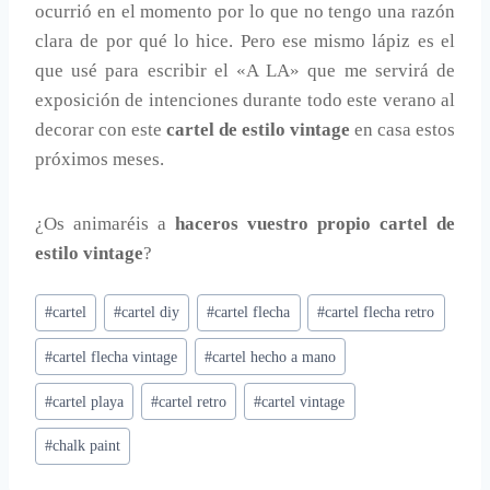
ocurrió en el momento por lo que no tengo una razón
clara de por qué lo hice. Pero ese mismo lápiz es el
que usé para escribir el «A LA» que me servirá de
exposición de intenciones durante todo este verano al
decorar con este
cartel de estilo vintage
en casa estos
próximos meses.
¿Os animaréis a
haceros vuestro propio cartel de
estilo vintage
?
Etiquetas
#
cartel
#
cartel diy
#
cartel flecha
#
cartel flecha retro
de
#
cartel flecha vintage
#
cartel hecho a mano
la
entrada:
#
cartel playa
#
cartel retro
#
cartel vintage
#
chalk paint