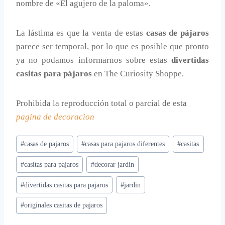
nombre de «El agujero de la paloma».
La lástima es que la venta de estas
casas de pájaros
parece ser temporal, por lo que es posible que pronto
ya no podamos informarnos sobre estas
divertidas
casitas para pájaros
en The Curiosity Shoppe.
Prohibida la reproducción total o parcial de esta
pagina de decoracion
Etiquetas
#
casas de pajaros
#
casas para pajaros diferentes
#
casitas
de
#
casitas para pajaros
#
decorar jardin
la
entrada:
#
divertidas casitas para pajaros
#
jardin
#
originales casitas de pajaros