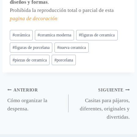
diseños y formas
.
Prohibida la reproducción total o parcial de esta
pagina de decoración
Etiquetas
#
cerámica
#
ceramica moderna
#
figuras de ceramica
de
#
figuras de porcelana
#
nueva ceramica
la
entrada:
#
piezas de ceramica
#
porcelana
Navegación
ANTERIOR
SIGUIENTE
Cómo organizar la
Casitas para pájaros,
de
despensa.
diferentes, originales y
entradas
divertidas.