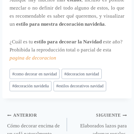
mezclar o no definir del todo alguno de estos, lo que
es recomendable es saber qué queremos, y visualizar
un
estilo para nuestra decoración navideña
.
¿Cuál es tu
estilo para decorar la Navidad
este año?
Prohibida la reproducción total o parcial de esta
pagina de decoracion
Etiquetas
#
como decorar en navidad
#
decoracion navidad
de
#
decoración navideña
#
estilos decorativos navidad
la
entrada:
Navegación
ANTERIOR
SIGUIENTE
Cómo decorar encima de
Elaborados lazos para
de
un sofá naturalmente.
adornar regalos.