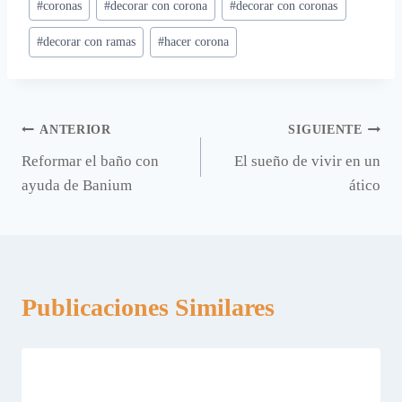
#
coronas
#
decorar con corona
#
decorar con coronas
#
decorar con ramas
#
hacer corona
Navegación
ANTERIOR
SIGUIENTE
Reformar el baño con
El sueño de vivir en un
de
ayuda de Banium
ático
entradas
Publicaciones Similares