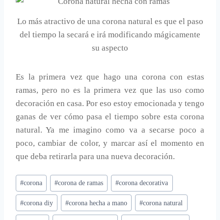
Lo más atractivo de una corona natural es que el paso
del tiempo la secará e irá modificando mágicamente
su aspecto
Es la primera vez que hago una corona con estas
ramas, pero no es la primera vez que las uso como
decoración en casa. Por eso estoy emocionada y tengo
ganas de ver cómo pasa el tiempo sobre esta corona
natural. Ya me imagino como va a secarse poco a
poco, cambiar de color, y marcar así el momento en
que deba retirarla para una nueva decoración.
Etiquetas
#
corona
#
corona de ramas
#
corona decorativa
de
#
corona diy
#
corona hecha a mano
#
corona natural
la
entrada: