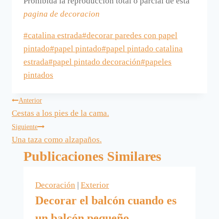
Prohibida la reproducción total o parcial de esta
pagina de decoracion
Etiquetas
#
catalina estrada
#
decorar paredes con papel
de
pintado
#
papel pintado
#
papel pintado catalina
la
estrada
#
papel pintado decoración
#
papeles
entrada:
pintados
Navegación
Anterior
Cestas a los pies de la cama.
de
Siguiente
Una taza como alzapaños.
entradas
Publicaciones Similares
Decoración
|
Exterior
Decorar el balcón cuando es
un balcón pequeño