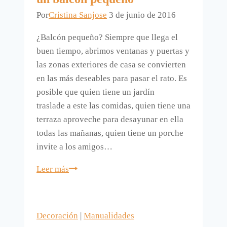
Por
Cristina Sanjose
3 de junio de 2016
¿Balcón pequeño? Siempre que llega el
buen tiempo, abrimos ventanas y puertas y
las zonas exteriores de casa se convierten
en las más deseables para pasar el rato. Es
posible que quien tiene un jardín
traslade a este las comidas, quien tiene una
terraza aproveche para desayunar en ella
todas las mañanas, quien tiene un porche
invite a los amigos…
Decorar
Leer más
el
balcón
cuando
Decoración
|
Manualidades
es