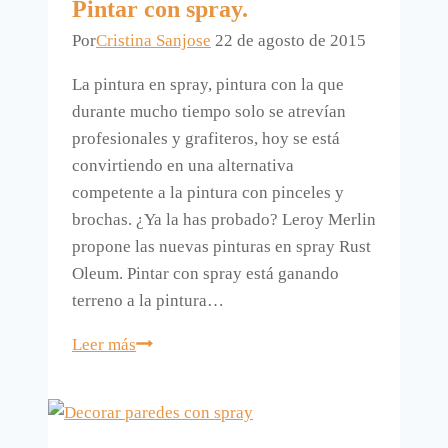
Pintar con spray.
un
Por
Cristina Sanjose
22 de agosto de 2015
balcón
pequeño
La pintura en spray, pintura con la que
durante mucho tiempo solo se atrevían
profesionales y grafiteros, hoy se está
convirtiendo en una alternativa
competente a la pintura con pinceles y
brochas. ¿Ya la has probado? Leroy Merlin
propone las nuevas pinturas en spray Rust
Oleum. Pintar con spray está ganando
terreno a la pintura…
Pintar
Leer más
con
spray.