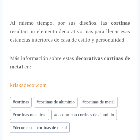
Al mismo tiempo, por sus diseños, las
cortinas
resultan un elemento decorativo más para llenar esas
estancias interiores de casa de estilo y personalidad.
Más información sobre estas
decorativas cortinas de
metal
en:
kriskadecor.com
Etiquetas
#
cortinas
#
cortinas de aluminio
#
cortinas de metal
de
#
cortinas metalicas
#
decorar con cortinas de aluminio
la
entrada:
#
decorar con cortinas de metal