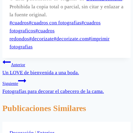
Prohibida la copia total o parcial, sin citar y enlazar a
la fuente original.
Etiquetas
#
cuadros
#
cuadros con fotografias
#
cuadros
de
fotograficos
#
cuadros
la
redondos
#
decorizate
#
decorizate.com
#
imprimir
entrada:
fotografias
Navegación
Anterior
Un LOVE de bienvenida a una boda.
de
Siguiente
entradas
Fotografías para decorar el cabecero de la cama.
Publicaciones Similares
Decoración
|
Exterior