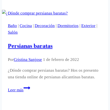
Brasil-
Croacia
y
España.
Baño
|
Cocina
|
Decoración
|
Dormitorios
|
Exterior
|
Salón
Persianas baratas
Por
Cristina Sanjose
1 de febrero de 2022
¿Dónde comprar persianas baratas? Hos os presento
una tienda online de persianas alicantinas baratas.
Persianas
Leer más
baratas