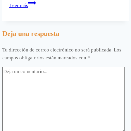
Decorar:
Leer más
el
mueble
más
Deja una respuesta
grande
primero.
Tu dirección de correo electrónico no será publicada.
Los
campos obligatorios están marcados con
*