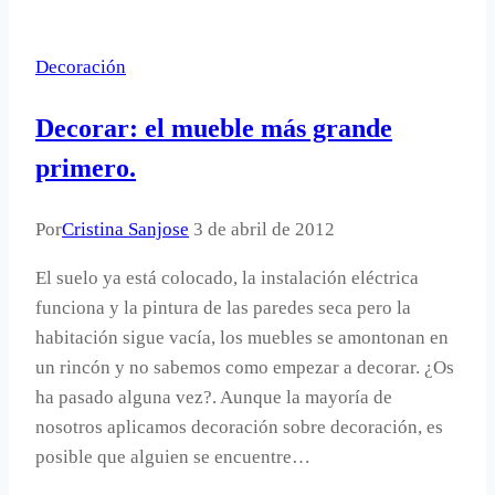
decoran
en
Decoración
las
habitaciones
Decorar: el mueble más grande
infantiles.
primero.
Por
Cristina Sanjose
3 de abril de 2012
El suelo ya está colocado, la instalación eléctrica
funciona y la pintura de las paredes seca pero la
habitación sigue vacía, los muebles se amontonan en
un rincón y no sabemos como empezar a decorar. ¿Os
ha pasado alguna vez?. Aunque la mayoría de
nosotros aplicamos decoración sobre decoración, es
posible que alguien se encuentre…