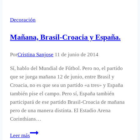
con
manos,
Decoración
un
clásico
Mañana, Brasil-Croacia y España.
de
San
Por
Cristina Sanjose
11 de junio de 2014
Valentín.
Sí, hablo del Mundial de Fútbol. Pero no, el partido
que se juega mañana 12 de junio, entre Brasil y
Croacia, no es que sea un partido «a tres» y España
también pise el campo. Pero sí, España también
participará de ese partido Brasil-Croacia de mañana
pero de una manera distinta. El Estadio Arena
Corinthians…
Mañana,
Leer más