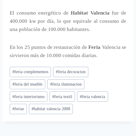
El consumo energético de
Habitat Valencia
fue de
400.000 kw por día, lo que equivale al consumo de
una población de 100.000 habitantes.
En los 25 puntos de restauración de
Feria
Valencia se
sirvieron más de 10.000 comidas diarias.
Etiquetas
#
feria complementos
#
feria decoracion
de
#
feria del mueble
#
feria iluminacion
la
entrada:
#
feria interiorismo
#
feria textil
#
feria valencia
#
ferias
#
habitat valencia 2008