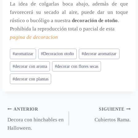
La idea de colgarlas boca abajo, además de que
favorecerá su secado al aire, puede dar un toque
rústico o bucóligo a nuestra
decoración de otoño
.
Prohibida la reproducción total o parcial de esta
pagina de decoracion
Etiquetas
#
aromatizar
#
Decoracion otoño
#
decorar aromatizar
de
#
decorar con aroma
#
decorar con flores secas
la
entrada:
#
decorar con plantas
Navegación
ANTERIOR
SIGUIENTE
Decora con hinchables en
Cubiertos Rama.
de
Halloween.
entradas