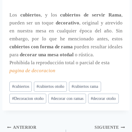
Los
cubiertos
, y los
cubiertos de servir Rama
,
pueden ser un toque
decorativo
, original y atrevido
en nuestra mesa en cualquier época del año. Sin
embargo, por lo que he mencionado antes, estos
cubiertos con forma de rama
pueden resultar ideales
para
decorar una mesa otoñal
o rústica.
Prohibida la reproducción total o parcial de esta
pagina de decoracion
Etiquetas
#
cubiertos
#
cubiertos otoño
#
cubiertos rama
de
#
Decoracion otoño
#
decorar con ramas
#
decorar otoño
la
entrada:
Navegación
ANTERIOR
SIGUIENTE