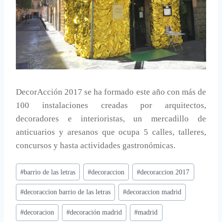
DecorAcción 2017 se ha formado este año con más de
100 instalaciones creadas por arquitectos,
decoradores e interioristas, un mercadillo de
anticuarios y aresanos que ocupa 5 calles, talleres,
concursos y hasta actividades gastronómicas.
Etiquetas
#
barrio de las letras
#
decoraccion
#
decoraccion 2017
de
#
decoraccion barrio de las letras
#
decoraccion madrid
la
entrada:
#
decoracion
#
decoración madrid
#
madrid