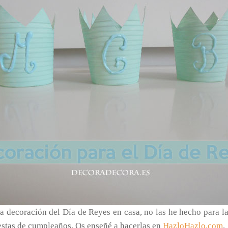
la decoración del Día de Reyes en casa, no las he hecho para la
estas de cumpleaños. Os enseñé a hacerlas en
HazloHazlo.com
.