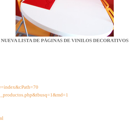
NUEVA LISTA DE PÁGINAS DE VINILOS DECORATIVOS
ge=index&cPath=70
=pp_productos.php&tbusq=1&md=1
ml