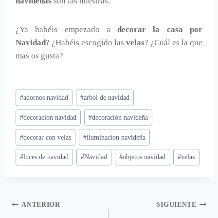
navideñas
son las nuestras.
¿Ya habéis empezado a
decorar la casa por
Navidad
? ¿Habéis escogido las
velas
? ¿Cuál es la que
mas os gusta?
Etiquetas
#
adornos navidad
#
arbol de navidad
de
#
decoracion navidad
#
decoración navideña
la
entrada:
#
decorar con velas
#
iluminacion navideña
#
luces de navidad
#
Navidad
#
objetos navidad
#
velas
Navegación
ANTERIOR
SIGUIENTE