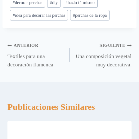
#
decorar perchas
#
diy
#
hazlo tú mismo
de
#
idea para decorar las perchas
#
perchas de la ropa
la
entrada:
Navegación
ANTERIOR
SIGUIENTE
Textiles para una
Una composición vegetal
de
decoración flamenca.
muy decorativa.
entradas
Publicaciones Similares