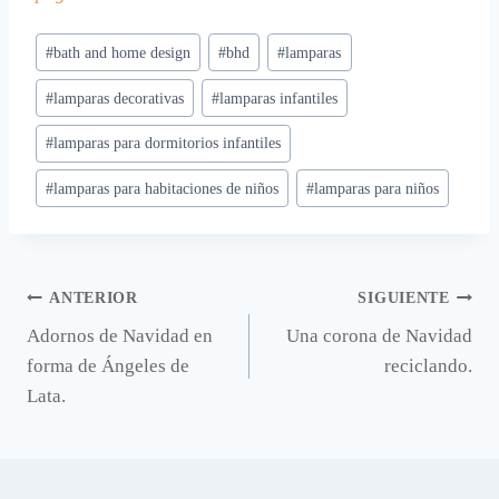
Etiquetas
#
bath and home design
#
bhd
#
lamparas
de
#
lamparas decorativas
#
lamparas infantiles
la
entrada:
#
lamparas para dormitorios infantiles
#
lamparas para habitaciones de niños
#
lamparas para niños
Navegación
ANTERIOR
SIGUIENTE
Adornos de Navidad en
Una corona de Navidad
de
forma de Ángeles de
reciclando.
entradas
Lata.