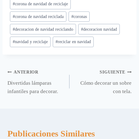
Etiquetas
#
corona de navidad de reciclaje
de
#
corona de navidad reciclada
#
coronas
la
entrada:
#
decoracion de navidad reciclando
#
decoracion navidad
#
navidad y reciclaje
#
reciclar en navidad
Navegación
ANTERIOR
SIGUIENTE
Divertidas lámparas
Cómo decorar un sobre
de
infantiles para decorar.
con tela.
entradas
Publicaciones Similares