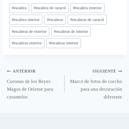
Etiquetas
#
escalera
#
escalera de caracol
#
escalera exterior
de
#
escalera interior
#
escaleras
#
escaleras de caracol
la
entrada:
#
escaleras de exterior
#
escaleras de interior
#
escaleras exterior
#
escaleras interior
Navegación
ANTERIOR
SIGUIENTE
Coronas de los Reyes
Marco de fotos de corcho
de
Magos de Oriente para
para una decoración
entradas
caramelos
diferente