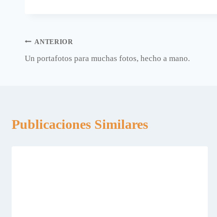
entrada:
Navegación
ANTERIOR
Un portafotos para muchas fotos, hecho a mano.
de
entradas
Publicaciones Similares