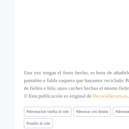
Una vez tengas el forro hecho, es hora de añadir
pantalón o falda vaquera que hayamos reciclado. Par
de fieltro e hilo, unos coches hechos el mismo fielt
© Esta publicación es original de
DecoraDecora.es
Etiquetas
#
decoracion vuelta al cole
#
decorar con denim
#
decora
de
#
vuelta al cole
la