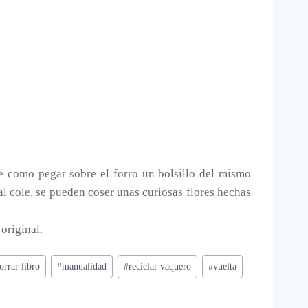
e como pegar sobre el forro un bolsillo del mismo
al cole, se pueden coser unas curiosas flores hechas
 original.
orrar libro
#
manualidad
#
reciclar vaquero
#
vuelta