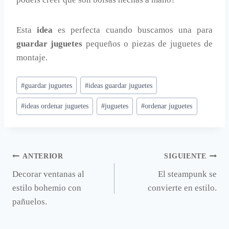
Esta
idea
es perfecta cuando buscamos una para
guardar juguetes
pequeños o piezas de juguetes de
montaje.
Etiquetas
#
guardar juguetes
#
ideas guardar juguetes
de
#
ideas ordenar juguetes
#
juguetes
#
ordenar juguetes
la
entrada:
Navegación
ANTERIOR
SIGUIENTE
Decorar ventanas al
El steampunk se
de
estilo bohemio con
convierte en estilo.
entradas
pañuelos.