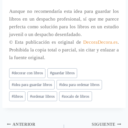
Aunque no recomendaría esta idea para guardar los
libros en un despacho profesional, sí que me parece
perfecta como solución para los libros en un estudio
juvenil o un despacho desenfadado.
© Esta publicación es original de
DecoraDecora.es
.
Prohibida la copia total o parcial, sin citar y enlazar a
la fuente original.
Etiquetas
#
decorar con libros
#
guardar libros
de
#
idea para guardar libros
#
idea para ordenar libros
la
entrada:
#
libros
#
ordenar libros
#
zocalo de libros
Navegación
ANTERIOR
SIGUIENTE