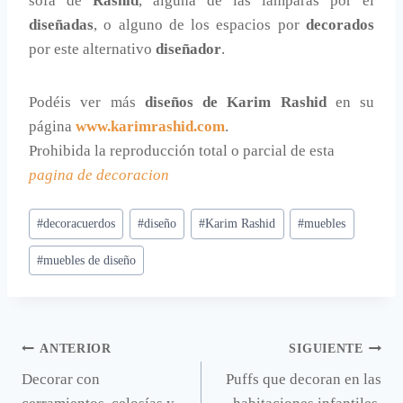
sofá de
Rashid
, alguna de las lámparas por él
diseñadas
, o alguno de los espacios por
decorados
por este alternativo
diseñador
.
Podéis ver más
diseños de Karim Rashid
en su
página
www.karimrashid.com
.
Prohibida la reproducción total o parcial de esta
pagina de decoracion
Etiquetas
#
decoracuerdos
#
diseño
#
Karim Rashid
#
muebles
de
#
muebles de diseño
la
entrada:
Navegación
ANTERIOR
SIGUIENTE
Decorar con
Puffs que decoran en las
de