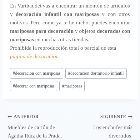
En Vartbaudet vas a encontrar un montón de artículos
y
decoración infantil con mariposas
y con otros
motivos. Pero como ya te he dicho, puedes encontrar
mariposas para decoración
y objetos
decorados con
mariposas
en muchas otras tiendas.
Prohibida la reproducción total o parcial de esta
pagina de decoracion
Etiquetas
#
decoracion con mariposas
#
decoracion dormitorio infantil
de
#
decorar con mariposas
#
mariposas
la
entrada:
Navegación
ANTERIOR
SIGUIENTE
Muebles de cartón de
Los enchufes más
de
Ágatha Ruiz de la Prada.
divertidos.