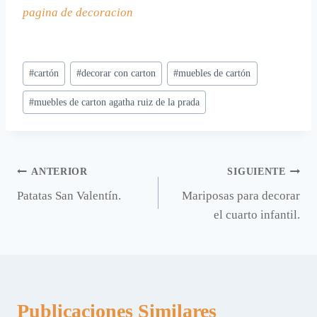
pagina de decoracion
Etiquetas
#
cartón
#
decorar con carton
#
muebles de cartón
de
#
muebles de carton agatha ruiz de la prada
la
entrada:
Navegación
ANTERIOR
SIGUIENTE
Patatas San Valentín.
Mariposas para decorar
de
el cuarto infantil.
entradas
Publicaciones Similares