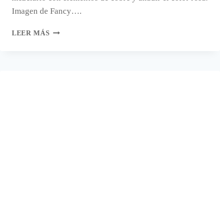
Imagen de Fancy….
SE
LEER MÁS
DECORA
CON
ROSA,
COBRE
Y
MÁRMOL.