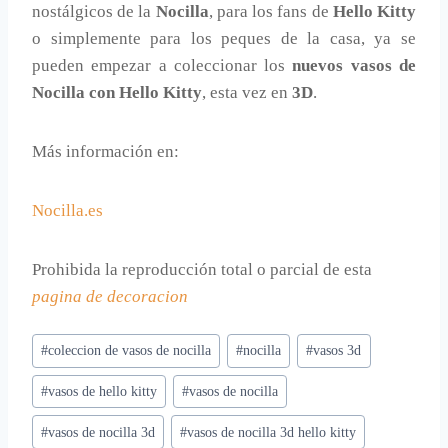
nostálgicos de la
Nocilla
, para los fans de
Hello Kitty
o simplemente para los peques de la casa, ya se
pueden empezar a coleccionar los
nuevos vasos de
Nocilla con Hello Kitty
, esta vez en
3D
.
Más información en:
Nocilla.es
Prohibida la reproducción total o parcial de esta
pagina de decoracion
Etiquetas
#
coleccion de vasos de nocilla
#
nocilla
#
vasos 3d
de
#
vasos de hello kitty
#
vasos de nocilla
la
entrada:
#
vasos de nocilla 3d
#
vasos de nocilla 3d hello kitty