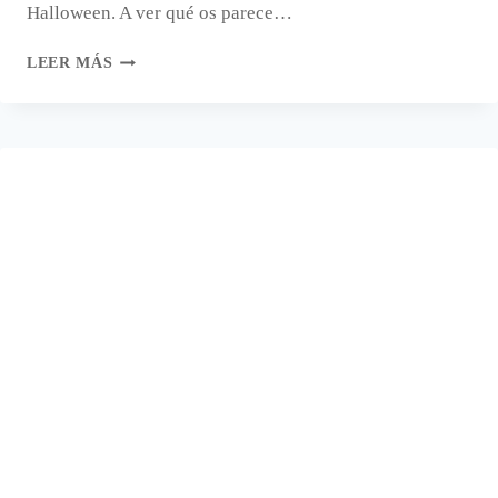
Halloween. A ver qué os parece…
CÓMO
LEER MÁS
HACER
UNA
CALABAZA
DE
HALLOWEEN
CON
GLOBOS.