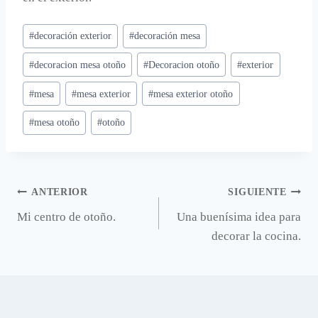
Etiquetas
#
decoración exterior
#
decoración mesa
de
#
decoracion mesa otoño
#
Decoracion otoño
#
exterior
la
entrada:
#
mesa
#
mesa exterior
#
mesa exterior otoño
#
mesa otoño
#
otoño
Navegación
ANTERIOR
SIGUIENTE
Mi centro de otoño.
Una buenísima idea para
de
decorar la cocina.
entradas