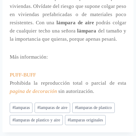
viviendas. Olvídate del riesgo que supone colgar peso
en viviendas prefabricadas o de materiales poco
resistentes. Con una
lámpara de aire
podrás colgar
de cualquier techo una señora
lámpara
del tamaño y
la importancia que quieras, porque apenas pesará.
Más información:
PUFF-BUFF
Prohibida la reproducción total o parcial de esta
pagina de decoración
sin autorización.
Etiquetas
#
lamparas
#
lamparas de aire
#
lamparas de plastico
de
#
lamparas de plastico y aire
#
lamparas originales
la
entrada: