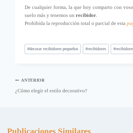
De cualquier forma, la que hoy comparto con vosot
suelo más y tenemos un
recibidor
.
Prohibida la reproducción total o parcial de esta
pa
Etiquetas
#
decorar recibidores pequeños
#
recibidores
#
recibidor
de
la
entrada:
Navegación
ANTERIOR
¿Cómo elegir el estilo decorativo?
de
entradas
Publicaciones Similares