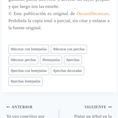
y que luego nos las enseñe.
© Esta publicación es original de
DecoraDecora.es
.
Prohibida la copia total o parcial, sin citar y enlazar a
la fuente original.
Etiquetas
#
decorar con lentejuelas
#
decorar con perchas
de
#
decorar perchas
#
lentejuelas
#
perchas
la
entrada:
#
perchas con lentejuelas
#
perchas decoradas
#
perchas lentejuelas
Navegación
ANTERIOR
SIGUIENTE
Ya veo conejitos por
Pintar un árbol en la