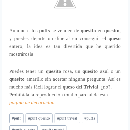
Aunque estos
puffs
se venden de
quesito
en
quesito
,
y puedes dejarte un dineral en conseguir el
queso
entero, la idea es tan divertida que he querido
mostrárosla.
Puedes tener un
quesito
rosa, un
quesito
azul o un
quesito
amarillo sin acertar ninguna pregunta. Así es
mucho más fácil lograr el
queso del Trivial
, ¿no?.
Prohibida la reproducción total o parcial de esta
pagina de decoracion
Etiquetas
#
puff
#
puff quesito
#
puff trivial
#
puffs
de