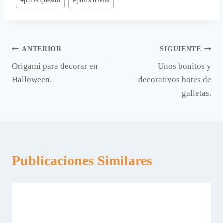
#
puffs quesito
#
puffs trivial
la
entrada:
Navegación
ANTERIOR
SIGUIENTE
Origami para decorar en
Unos bonitos y
de
Halloween.
decorativos botes de
entradas
galletas.
Publicaciones Similares