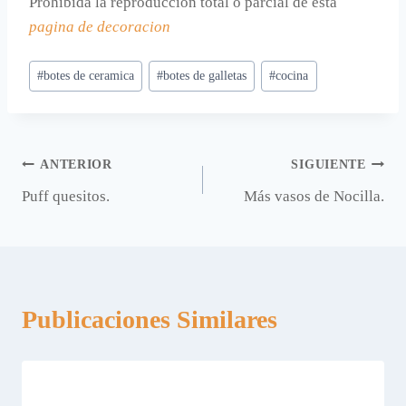
Prohibida la reproducción total o parcial de esta
pagina de decoracion
Etiquetas
#
botes de ceramica
#
botes de galletas
#
cocina
de
la
entrada:
Navegación
ANTERIOR
SIGUIENTE
Puff quesitos.
Más vasos de Nocilla.
de
entradas
Publicaciones Similares