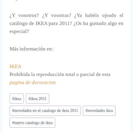
¿Y vosotros? ¿Y vosotras? ¿Ya habéis ojeado el
catálogo de IKEA para 2011? ¿Os ha gustado algo en
especial?
Más información en:
IKEA
Prohibida la reproducción total o parcial de esta
pagina de decoracion
Etiquetas
#
ikea
#
ikea 2011
de
#
novedades en el catalogo de ikea 2011
#
novedades ikea
la
entrada:
#
nuevo catalogo de ikea