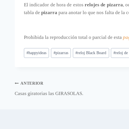
El indicador de hora de estos
relojes de pizarra
, 
tabla de
pizarra
para anotar lo que nos falta de la
Prohibida la reproducción total o parcial de esta
pa
Etiquetas
#
happyideas
#
pizarras
#
reloj Black Board
#
reloj de
de
la
entrada:
Navegación
ANTERIOR
Casas giratorias las GIRASOLAS.
de
entradas