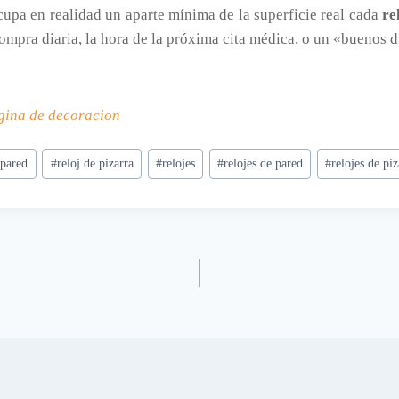
ocupa en realidad un aparte mínima de la superficie real cada
re
 compra diaria, la hora de la próxima cita médica, o un «buenos 
gina de decoracion
 pared
#
reloj de pizarra
#
relojes
#
relojes de pared
#
relojes de piz